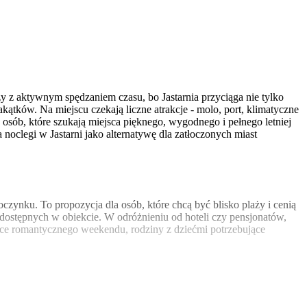
y z aktywnym spędzaniem czasu, bo Jastarnia przyciąga nie tylko
ątków. Na miejscu czekają liczne atrakcje - molo, port, klimatyczne
 osób, które szukają miejsca pięknego, wygodnego i pełnego letniej
 noclegi w Jastarni jako alternatywę dla zatłoczonych miast
zynku. To propozycja dla osób, które chcą być blisko plaży i cenią
ostępnych w obiekcie. W odróżnieniu od hoteli czy pensjonatów,
jące romantycznego weekendu, rodziny z dziećmi potrzebujące
sprawia, że wystarczy zaledwie krótki spacer, aby znaleźć się na