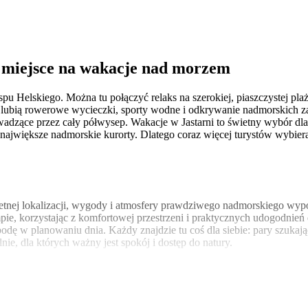
ne miejsce na wakacje nad morzem
 Helskiego. Można tu połączyć relaks na szerokiej, piaszczystej plaż
 lubią rowerowe wycieczki, sporty wodne i odkrywanie nadmorskich zak
owadzące przez cały półwysep. Wakacje w Jastarni to świetny wybór dla
 największe nadmorskie kurorty. Dlatego coraz więcej turystów wybiera
etnej lokalizacji, wygody i atmosfery prawdziwego nadmorskiego wypoc
 korzystając z komfortowej przestrzeni i praktycznych udogodnień d
bodę w planowaniu dnia. Każdy znajdzie tu coś dla siebie: pary szuka
nie, dla których ważny jest spokój i dostęp do natury.
e chcą w pełni wykorzystać czas spędzony nad morzem. Taka lokalizacja 