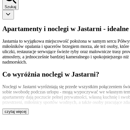
Szukaj
Apartamenty i noclegi w Jastarni - ideal
Jastarnia to wyjątkowa miejscowość położona w samym sercu Półwyspu
miłośników opalania i spacerów brzegiem morza, ale też osoby, które
uliczki, restauracje serwujące świeże ryby oraz malownicze trasy pr
atmosfery, a jednocześnie bardziej kameralnego i spokojniejszego niż
nadmorskich.
Co wyróżnia noclegi w Jastarni?
Noclegi w Jastarni wyróżniają się przede wszystkim połączeniem świ
sobie swobodę podczas urlopu - mogą wypoczywać we własnym tempie,
apartamenty dają poczucie pełnej prywatności, własną kuchnię i swo
przestrzeni, miłośnicy sportów wodnych, a także osoby pracujące zdal
czytaj więcej
Apartamenty w Jastarni blisko plaży
Apartamenty w Jastarni blisko plaży to idealny wybór dla osób, któr
Gdzie najlepiej nocować w Jastarni?