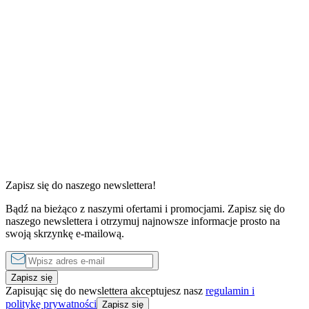
Czytaj artykuł
Widok na morze bez tłumów. Ukryta wieża widokowa w Juracie
Jurata
Atrakcje
13.07.2026
Czytaj artykuł
Muzeum Iluzji we Władysławowie. Atrakcja dla całej rodziny
Atrakcje
Władysławowo
11.07.2026
Czytaj artykuł
Hel z dziećmi - najlepsze atrakcje i miejsca dla najmłodszych
Hel/Półwysep Helski
Dla dzieci
10.07.2026
Zapisz się do naszego newslettera!
Czytaj artykuł
1
2
...
32
Bądź na bieżąco z naszymi ofertami i promocjami. Zapisz się do
naszego newslettera i otrzymuj najnowsze informacje prosto na
swoją skrzynkę e-mailową.
Zapisz się
Zapisując się do newslettera akceptujesz nasz
regulamin i
politykę prywatności
Zapisz się