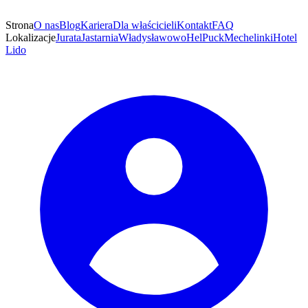
Strona
O nas
Blog
Kariera
Dla właścicieli
Kontakt
FAQ
Lokalizacje
Jurata
Jastarnia
Władysławowo
Hel
Puck
Mechelinki
Hotel
Lido