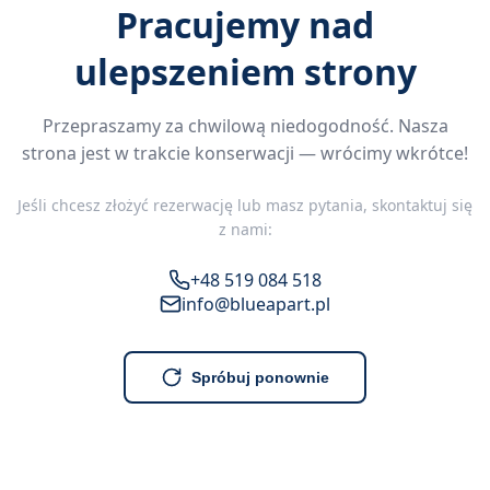
Pracujemy nad
ulepszeniem strony
Przepraszamy za chwilową niedogodność. Nasza
strona jest w trakcie konserwacji — wrócimy wkrótce!
Jeśli chcesz złożyć rezerwację lub masz pytania, skontaktuj się
z nami:
+48 519 084 518
info@blueapart.pl
Spróbuj ponownie