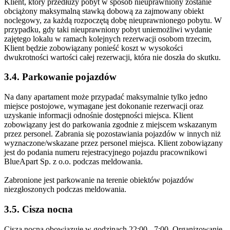
Klient, który przedłuży pobyt w sposób nieuprawniony zostanie
obciążony maksymalną stawką dobową za zajmowany obiekt
noclegowy, za każdą rozpoczętą dobę nieuprawnionego pobytu. W
przypadku, gdy taki nieuprawniony pobyt uniemożliwi wydanie
zajętego lokalu w ramach kolejnych rezerwacji osobom trzecim,
Klient będzie zobowiązany ponieść koszt w wysokości
dwukrotności wartości całej rezerwacji, która nie doszła do skutku.
3.4. Parkowanie pojazdów
Na dany apartament może przypadać maksymalnie tylko jedno
miejsce postojowe, wymagane jest dokonanie rezerwacji oraz
uzyskanie informacji odnośnie dostępności miejsca. Klient
zobowiązany jest do parkowania zgodnie z miejscem wskazanym
przez personel. Zabrania się pozostawiania pojazdów w innych niż
wyznaczone/wskazane przez personel miejsca. Klient zobowiązany
jest do podania numeru rejestracyjnego pojazdu pracownikowi
BlueApart Sp. z o.o. podczas meldowania.
Zabronione jest parkowanie na terenie obiektów pojazdów
niezgłoszonych podczas meldowania.
3.5. Cisza nocna
Cisza nocna obowiązuje w godzinach 22:00 - 7:00. Organizowanie