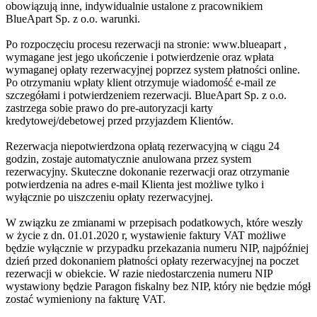
obowiązują inne, indywidualnie ustalone z pracownikiem
BlueApart Sp. z o.o. warunki.
Po rozpoczęciu procesu rezerwacji na stronie: www.blueapart ,
wymagane jest jego ukończenie i potwierdzenie oraz wpłata
wymaganej opłaty rezerwacyjnej poprzez system płatności online.
Po otrzymaniu wpłaty klient otrzymuje wiadomość e-mail ze
szczegółami i potwierdzeniem rezerwacji. BlueApart Sp. z o.o.
zastrzega sobie prawo do pre-autoryzacji karty
kredytowej/debetowej przed przyjazdem Klientów.
Rezerwacja niepotwierdzona opłatą rezerwacyjną w ciągu 24
godzin, zostaje automatycznie anulowana przez system
rezerwacyjny. Skuteczne dokonanie rezerwacji oraz otrzymanie
potwierdzenia na adres e-mail Klienta jest możliwe tylko i
wyłącznie po uiszczeniu opłaty rezerwacyjnej.
W związku ze zmianami w przepisach podatkowych, które weszły
w życie z dn. 01.01.2020 r, wystawienie faktury VAT możliwe
będzie wyłącznie w przypadku przekazania numeru NIP, najpóźniej
dzień przed dokonaniem płatności opłaty rezerwacyjnej na poczet
rezerwacji w obiekcie. W razie niedostarczenia numeru NIP
wystawiony będzie Paragon fiskalny bez NIP, który nie będzie mógł
zostać wymieniony na fakturę VAT.