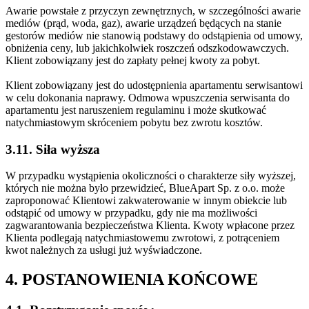
Awarie powstałe z przyczyn zewnętrznych, w szczególności awarie
mediów (prąd, woda, gaz), awarie urządzeń będących na stanie
gestorów mediów nie stanowią podstawy do odstąpienia od umowy,
obniżenia ceny, lub jakichkolwiek roszczeń odszkodowawczych.
Klient zobowiązany jest do zapłaty pełnej kwoty za pobyt.
Klient zobowiązany jest do udostępnienia apartamentu serwisantowi
w celu dokonania naprawy. Odmowa wpuszczenia serwisanta do
apartamentu jest naruszeniem regulaminu i może skutkować
natychmiastowym skróceniem pobytu bez zwrotu kosztów.
3.11. Siła wyższa
W przypadku wystąpienia okoliczności o charakterze siły wyższej,
których nie można było przewidzieć, BlueApart Sp. z o.o. może
zaproponować Klientowi zakwaterowanie w innym obiekcie lub
odstąpić od umowy w przypadku, gdy nie ma możliwości
zagwarantowania bezpieczeństwa Klienta. Kwoty wpłacone przez
Klienta podlegają natychmiastowemu zwrotowi, z potrąceniem
kwot należnych za usługi już wyświadczone.
4. POSTANOWIENIA KOŃCOWE