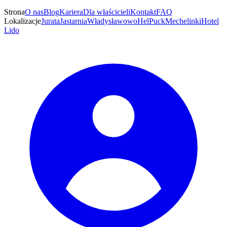
Strona
O nas
Blog
Kariera
Dla właścicieli
Kontakt
FAQ
Lokalizacje
Jurata
Jastarnia
Władysławowo
Hel
Puck
Mechelinki
Hotel
Lido