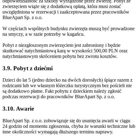
odpowiedzialność za szkody wyrządzone przez zwierzę. Pobyt ze
zwierzęciem wiąże się z dodatkową opłatą, która musi zostać
uwzględniona w rezerwacji i zaakceptowana przez pracowników
BlueApart Sp. z o.o.
W częściach wspólnych budynku zwierzęta muszą być prowadzone
na smyczy, a w razie potrzeby w kagańcu.
Pobyt z niezgłoszonym zwierzęciem jest zabroniony i będzie
skutkować natychmiastową karą w wysokości 500,00 PLN oraz
natychmiastowym skróceniem pobytu bez zwrotu kosztów.
3.9. Pobyt z dziećmi
Dzieci do lat 5 (jedno dziecko na dwóch dorosłych) śpiące razem z
rodzicami lub we własnym łóżeczku turystycznym bez pościeli nie
są dodatkowo płatne. Fakt pobytu z dzieckiem należy zgłosić
podczas rezerwacji do pracowników BlueApart Sp. z o.o.
3.10. Awarie
BlueApart Sp. z o.o. zobowiązuje się do usunięcia awarii w ciągu
24 godzin od momentu zgłoszenia, chyba że warunki techniczne lub
inne okoliczności wymagają dłuższego terminu naprawy.