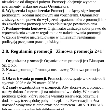
niezależnie od długości pobytu. Promocja obejmuje wybrane
apartamenty, wskazane przez Organizatora.
6.
Wyłączenia i ograniczenia
: Promocja nie łączy się z innymi
promocjami, kodami rabatowymi ani voucherami. Organizator
zastrzega sobie prawo do wyłączenia apartamentów z promocji lub
do zakończenia promocji bez wcześniejszego powiadomienia.
7.
Postanowienia końcowe
: Organizator zastrzega sobie prawo do
wprowadzenia zmian w regulaminie w trakcie trwania promocji.
Wszelkie kwestie nieuregulowane w niniejszym regulaminie
podlegają przepisom prawa polskiego.
2.8. Regulamin promocji "Zimowa promocja 2+1"
1.
Organizator promocji
: Organizatorem promocji jest Blueapart
Sp. z o.o.
2.
Nazwa promocji
: Promocja nosi nazwę "Zimowa promocja
2+1".
3.
Okres trwania promocji
: Promocja obowiązuje w okresie od 9
stycznia 2026 r. do 29 marca 2026 r.
4.
Zasady uczestnictwa w promocji
: Aby skorzystać z promocji,
należy dokonać rezerwacji na minimum dwie doby. W ramach
promocji goście, którzy spełnią warunki rezerwacji, otrzymują
dodatkową, trzecią dobę pobytu bezpłatnie. Rezerwacji można
dokonać wyłącznie telefonicznie pod numerem +48 519 084 518
lub mailowo na adres info@blueapart.pl.