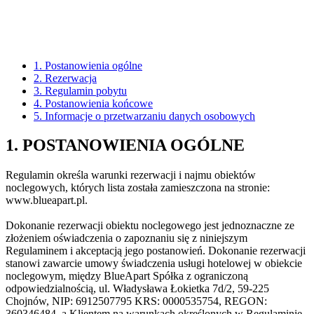
BlueApart
Regulamin
1. Postanowienia ogólne
2. Rezerwacja
3. Regulamin pobytu
4. Postanowienia końcowe
5. Informacje o przetwarzaniu danych osobowych
1. POSTANOWIENIA OGÓLNE
Regulamin określa warunki rezerwacji i najmu obiektów
noclegowych, których lista została zamieszczona na stronie:
www.blueapart.pl.
Dokonanie rezerwacji obiektu noclegowego jest jednoznaczne ze
złożeniem oświadczenia o zapoznaniu się z niniejszym
Regulaminem i akceptacją jego postanowień. Dokonanie rezerwacji
stanowi zawarcie umowy świadczenia usługi hotelowej w obiekcie
noclegowym, między BlueApart Spółka z ograniczoną
odpowiedzialnością, ul. Władysława Łokietka 7d/2, 59-225
Chojnów, NIP: 6912507795 KRS: 0000535754, REGON:
360346484, a Klientem na warunkach określonych w Regulaminie,