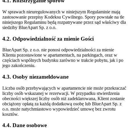
4.1. Rozstrzyganie sporów
W sprawach nieuregulowanych w niniejszym Regulaminie mają
zastosowanie przepisy Kodeksu Cywilnego. Spory powstałe na tle
niniejszego Regulaminu będą rozpatrywane przez sąd właściwy dla
siedziby BlueApart Sp. z o.o.
4.2. Odpowiedzialność za mienie Gości
BlueApart Sp. z o.o. nie ponosi odpowiedzialności za mienie
Klienta pozostawione w apartamentach, na parkingach, oraz w
częściach wspólnych budynku zarówno w trakcie pobytu, jak i po
jego zakończeniu.
4.3. Osoby niezameldowane
Liczba osób przebywających w apartamencie nie może przekraczać
liczby osób wskazanej w rezerwacji. W przypadku stwierdzenia
obecności większej liczby osób niż zadeklarowana, Klient zostanie
obciążony opłatą za każdą dodatkową osobę lub BlueApart Sp. z
o.o. może natychmiastowo wypowiedzieć umowę bez zwrotu
kosztów.
4.4. Dane osobowe