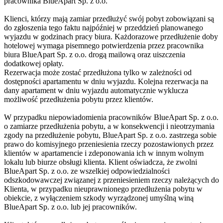
pracownika BlueApart Sp. z o.o.
Klienci, którzy mają zamiar przedłużyć swój pobyt zobowiązani są
do zgłoszenia tego faktu najpóźniej w przeddzień planowanego
wyjazdu w godzinach pracy biura. Każdorazowe przedłużenie doby
hotelowej wymaga pisemnego potwierdzenia przez pracownika
biura BlueApart Sp. z o.o. drogą mailową oraz uiszczenia
dodatkowej opłaty.
Rezerwacja może zostać przedłużona tylko w zależności od
dostępności apartamentu w dniu wyjazdu. Kolejna rezerwacja na
dany apartament w dniu wyjazdu automatycznie wyklucza
możliwość przedłużenia pobytu przez klientów.
W przypadku niepowiadomienia pracowników BlueApart Sp. z o.o.
o zamiarze przedłużenia pobytu, a w konsekwencji i nieotrzymania
zgody na przedłużenie pobytu, BlueApart Sp. z o.o. zastrzega sobie
prawo do komisyjnego przeniesienia rzeczy pozostawionych przez
klientów w apartamencie i zdeponowania ich w innym wolnym
lokalu lub biurze obsługi klienta. Klient oświadcza, że zwolni
BlueApart Sp. z o.o. ze wszelkiej odpowiedzialności
odszkodowawczej związanej z przeniesieniem rzeczy należących do
Klienta, w przypadku nieuprawnionego przedłużenia pobytu w
obiekcie, z wyłączeniem szkody wyrządzonej umyślną winą
BlueApart Sp. z o.o. lub jej pracowników.