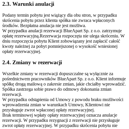
2.3. Warunki anulacji
Podany termin pobytu jest wiążący dla obu stron, w przypadku
skrócenia pobytu przez klienta spółka nie zwraca wpłaconych
środków. Bezpłatna anulacja nie jest możliwa.
W przypadku anulacji rezerwacji BlueApart Sp. z o.o. zatrzymuje
opłatę rezerwacyjną.Rezerwacja rozpoczęta nie ulega skróceniu. W
dniu rozpoczęcia pobytu Klient zobowiązany jest zapłacić całość
kwoty należnej za pobyt pomniejszonej o wysokość wniesionej
opłaty rezerwacyjnej.
2.4. Zmiany w rezerwacji
Wszelkie zmiany w rezerwacji dopuszczalne są wyłącznie za
pośrednictwem pracowników BlueApart Sp. z o.o. Klient informuje
spółkę drogą mailową o zakresie zmian, jakie chciałby wprowadzić.
Spółka zastrzega sobie prawo do odmowy dokonania zmian
rezerwacji.
W przypadku odstąpienia od Umowy z powodu braku możliwości
wprowadzenia zmian w warunkach Umowy, Klientowi nie
przysługuje zwrot wpłaconej opłaty rezerwacyjnej.
Brak terminowej wpłaty opłaty rezerwacyjnej oznacza anulacje
rezerwacji. W przypadku rezygnacji z rezerwacji nie przysługuje
zwrot opłaty rezerwacyjnej. W przypadku skrócenia pobytu nie