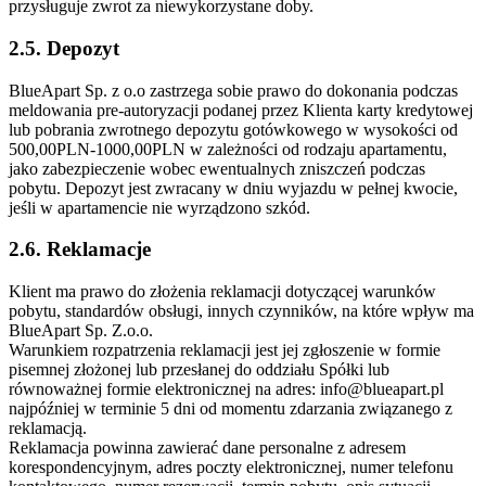
przysługuje zwrot za niewykorzystane doby.
2.5. Depozyt
BlueApart Sp. z o.o zastrzega sobie prawo do dokonania podczas
meldowania pre-autoryzacji podanej przez Klienta karty kredytowej
lub pobrania zwrotnego depozytu gotówkowego w wysokości od
500,00PLN-1000,00PLN w zależności od rodzaju apartamentu,
jako zabezpieczenie wobec ewentualnych zniszczeń podczas
pobytu. Depozyt jest zwracany w dniu wyjazdu w pełnej kwocie,
jeśli w apartamencie nie wyrządzono szkód.
2.6. Reklamacje
Klient ma prawo do złożenia reklamacji dotyczącej warunków
pobytu, standardów obsługi, innych czynników, na które wpływ ma
BlueApart Sp. Z.o.o.
Warunkiem rozpatrzenia reklamacji jest jej zgłoszenie w formie
pisemnej złożonej lub przesłanej do oddziału Spółki lub
równoważnej formie elektronicznej na adres: info@blueapart.pl
najpóźniej w terminie 5 dni od momentu zdarzania związanego z
reklamacją.
Reklamacja powinna zawierać dane personalne z adresem
korespondencyjnym, adres poczty elektronicznej, numer telefonu