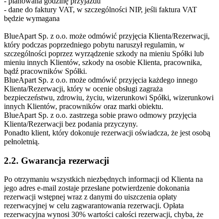
- planowana godzinę przyjazdu
- dane do faktury VAT, w szczególności NIP, jeśli faktura VAT
będzie wymagana
BlueApart Sp. z o.o. może odmówić przyjęcia Klienta/Rezerwacji,
który podczas poprzedniego pobytu naruszył regulamin, w
szczególności poprzez wyrządzenie szkody na mieniu Spółki lub
mieniu innych Klientów, szkody na osobie Klienta, pracownika,
bądź pracowników Spółki.
BlueApart Sp. z o.o. może odmówić przyjęcia każdego innego
Klienta/Rezerwacji, który w ocenie obsługi zagraża
bezpieczeństwu, zdrowiu, życiu, wizerunkowi Spółki, wizerunkowi
innych Klientów, pracowników oraz marki obiektu.
BlueApart Sp. z o.o. zastrzega sobie prawo odmowy przyjęcia
Klienta/Rezerwacji bez podania przyczyny.
Ponadto klient, który dokonuje rezerwacji oświadcza, że jest osobą
pełnoletnią.
2.2. Gwarancja rezerwacji
Po otrzymaniu wszystkich niezbędnych informacji od Klienta na
jego adres e-mail zostaje przesłane potwierdzenie dokonania
rezerwacji wstępnej wraz z danymi do uiszczenia opłaty
rezerwacyjnej w celu zagwarantowania rezerwacji. Opłata
rezerwacyjna wynosi 30% wartości całości rezerwacji, chyba, że