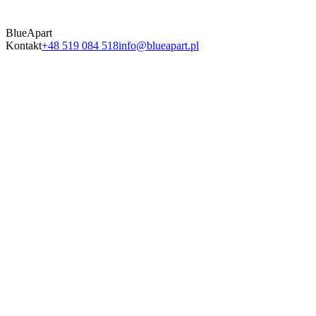
BlueApart
Kontakt
+48 519 084 518
info@blueapart.pl