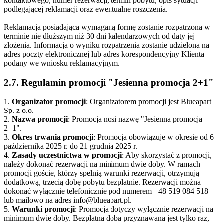
kontaktowego, numer rezerwacji, termin pobytu, opis sytuacji
podlegającej reklamacji oraz ewentualne roszczenia.
Reklamacja posiadająca wymaganą formę zostanie rozpatrzona w
terminie nie dłuższym niż 30 dni kalendarzowych od daty jej
złożenia. Informacja o wyniku rozpatrzenia zostanie udzielona na
adres poczty elektronicznej lub adres korespondencyjny Klienta
podany we wniosku reklamacyjnym.
2.7. Regulamin promocji "Jesienna promocja 2+1"
1.
Organizator promocji
: Organizatorem promocji jest Blueapart
Sp. z o.o.
2.
Nazwa promocji
: Promocja nosi nazwę "Jesienna promocja
2+1".
3.
Okres trwania promocji
: Promocja obowiązuje w okresie od 6
października 2025 r. do 21 grudnia 2025 r.
4.
Zasady uczestnictwa w promocji
: Aby skorzystać z promocji,
należy dokonać rezerwacji na minimum dwie doby. W ramach
promocji goście, którzy spełnią warunki rezerwacji, otrzymują
dodatkową, trzecią dobę pobytu bezpłatnie. Rezerwacji można
dokonać wyłącznie telefonicznie pod numerem +48 519 084 518
lub mailowo na adres info@blueapart.pl.
5.
Warunki promocji
: Promocja dotyczy wyłącznie rezerwacji na
minimum dwie doby. Bezpłatna doba przyznawana jest tylko raz,