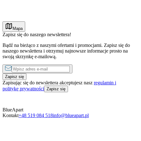
Mapa
Luksusowe apartamenty na Półwyspie Helskim zapewniają wysoki
Zapisz się do naszego newslettera!
standard, wygodę i świetną lokalizację blisko morza. Oferują
przestronne wnętrza, nowoczesne wyposażenie, klimatyzację i
Bądź na bieżąco z naszymi ofertami i promocjami. Zapisz się do
komfort, który sprawia, że pobyt staje się prawdziwym
naszego newslettera i otrzymuj najnowsze informacje prosto na
wypoczynkiem. To wybór dla osób, które cenią estetykę,
swoją skrzynkę e-mailową.
prywatność i jakość, ale jednocześnie nie chcą rezygnować z
bliskości natury.
Zapisz się
Zapisując się do newslettera akceptujesz nasz
regulamin i
politykę prywatności
Zapisz się
BlueApart
Kontakt
+48 519 084 518
info@blueapart.pl