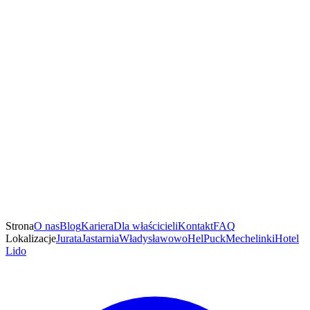
Strona
O nas
Blog
Kariera
Dla właścicieli
Kontakt
FAQ
Lokalizacje
Jurata
Jastarnia
Władysławowo
Hel
Puck
Mechelinki
Hotel
Lido