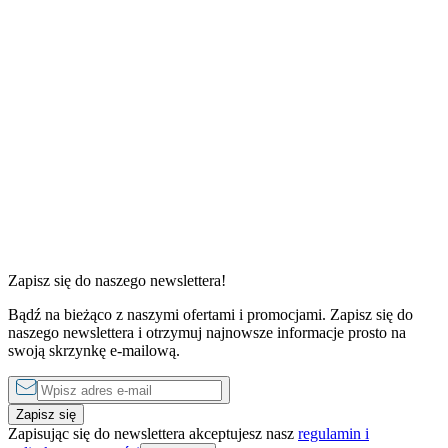
0 s
od
Zapisz się do naszego newslettera!
1 sypialnia
Bądź na bieżąco z naszymi ofertami i promocjami. Zapisz się do
od
490 zł
do
1750 zł
za noc
naszego newslettera i otrzymuj najnowsze informacje prosto na
swoją skrzynkę e-mailową.
Zapisz się
Zapisując się do newslettera akceptujesz nasz
regulamin i