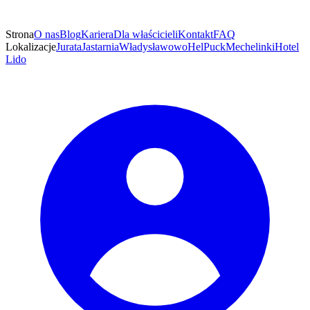
Strona
O nas
Blog
Kariera
Dla właścicieli
Kontakt
FAQ
Lokalizacje
Jurata
Jastarnia
Władysławowo
Hel
Puck
Mechelinki
Hotel
Lido