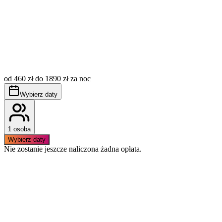
Opłata miejscowa (tzw. klimatyczne) nie jest wliczona w
cenę, płatna dodatkowo wg aktualnie obowiązujących
stawek.
od 460 zł do 1890 zł za noc
Apartament przyjazny alergikom, nie akceptujemy zwierząt.
Obowiązuje bezwzględny zakaz palenia wewnątrz
Wybierz daty
apartamentu.
1 osoba
Wybierz daty
Nie zostanie jeszcze naliczona żadna opłata.
Podobne apartamenty