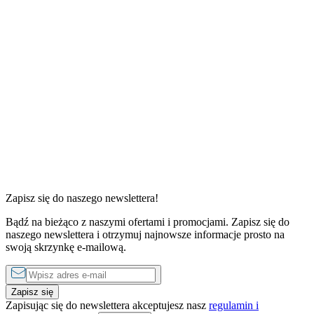
Zapisz się do naszego newslettera!
Bądź na bieżąco z naszymi ofertami i promocjami. Zapisz się do
1 sypialnia
1 sypialnia
naszego newslettera i otrzymuj najnowsze informacje prosto na
od
390 zł
do
1290 zł
za noc
od
350 zł
swoją skrzynkę e-mailową.
Zapisz się
Zapisując się do newslettera akceptujesz nasz
regulamin i