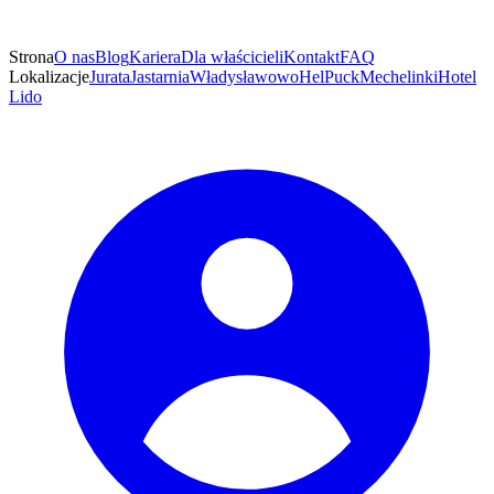
Strona
O nas
Blog
Kariera
Dla właścicieli
Kontakt
FAQ
Lokalizacje
Jurata
Jastarnia
Władysławowo
Hel
Puck
Mechelinki
Hotel
Lido