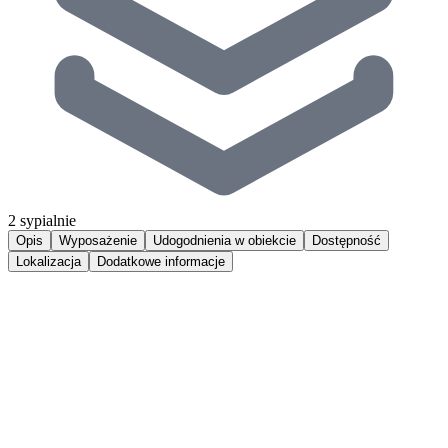
2 sypialnie
Opis
Wyposażenie
Udogodnienia w obiekcie
Dostępność
Lokalizacja
Dodatkowe informacje
Urokliwy apartament zlokalizowany w klimatycznym budynku
otoczonym zielenią, zaledwie 350m od plaży w Juracie oraz 150m
od Zatoki Puckiej. Wykończony w wysokim standardzie apartament