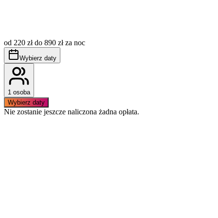
Opłata miejscowa (tzw. klimatyczne) nie jest wliczona w
cenę, płatna dodatkowo wg aktualnie obowiązujących
od 220 zł do 890 zł za noc
stawek.
Obowiązuje bezwzględny zakaz palenia wewnątrz
Wybierz daty
apartamentu.
1 osoba
Wybierz daty
Nie zostanie jeszcze naliczona żadna opłata.
Podobne apartamenty