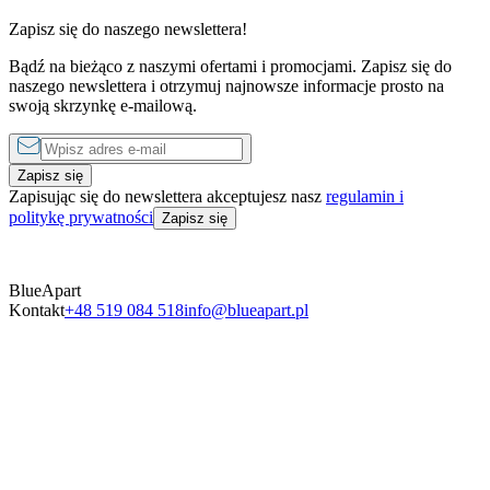
Zapisz się do naszego newslettera!
Bądź na bieżąco z naszymi ofertami i promocjami. Zapisz się do
1 sypialnia
1 sypialnia
naszego newslettera i otrzymuj najnowsze informacje prosto na
od
390 zł
do
1290 zł
za noc
od
350 zł
swoją skrzynkę e-mailową.
Zapisz się
Zapisując się do newslettera akceptujesz nasz
regulamin i
politykę prywatności
Zapisz się
BlueApart
Kontakt
+48 519 084 518
info@blueapart.pl