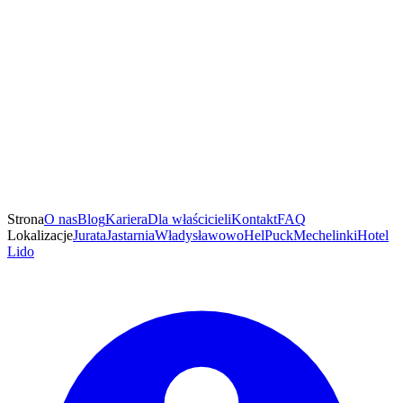
Strona
O nas
Blog
Kariera
Dla właścicieli
Kontakt
FAQ
Lokalizacje
Jurata
Jastarnia
Władysławowo
Hel
Puck
Mechelinki
Hotel
Lido