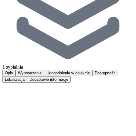
1 sypialnia
Opis
Wyposażenie
Udogodnienia w obiekcie
Dostępność
Lokalizacja
Dodatkowe informacje
Nowoczesny apartament Ziemia 14 o wysokim standardzie,
zlokalizowany w Juracie, w odległości 100 metrów od plaży, to
idealna propozycja dla osób szukających wypoczynku z dala od