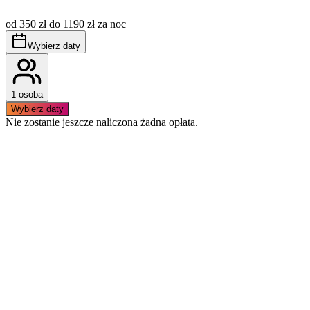
cenę, płatna dodatkowo wg aktualnie obowiązujących
stawek.
od 350 zł do 1190 zł za noc
Obowiązuje bezwzględny zakaz palenia wewnątrz
apartamentu.
Wybierz daty
Basen dostępny jest od 1 maja do 30 września.
1 osoba
Wybierz daty
Nie zostanie jeszcze naliczona żadna opłata.
Podobne apartamenty