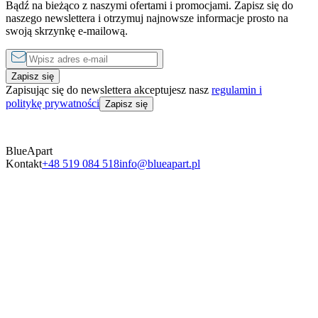
Bądź na bieżąco z naszymi ofertami i promocjami. Zapisz się do
1 sypialnia
1 sypialnia
naszego newslettera i otrzymuj najnowsze informacje prosto na
od
390 zł
do
1290 zł
za noc
od
350 zł
swoją skrzynkę e-mailową.
Zapisz się
Zapisując się do newslettera akceptujesz nasz
regulamin i
politykę prywatności
Zapisz się
BlueApart
Kontakt
+48 519 084 518
info@blueapart.pl