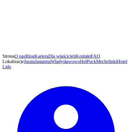
Strona
O nas
Blog
Kariera
Dla właścicieli
Kontakt
FAQ
Lokalizacje
Jurata
Jastarnia
Władysławowo
Hel
Puck
Mechelinki
Hotel
Lido