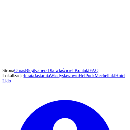
Strona
O nas
Blog
Kariera
Dla właścicieli
Kontakt
FAQ
Lokalizacje
Jurata
Jastarnia
Władysławowo
Hel
Puck
Mechelinki
Hotel
Lido