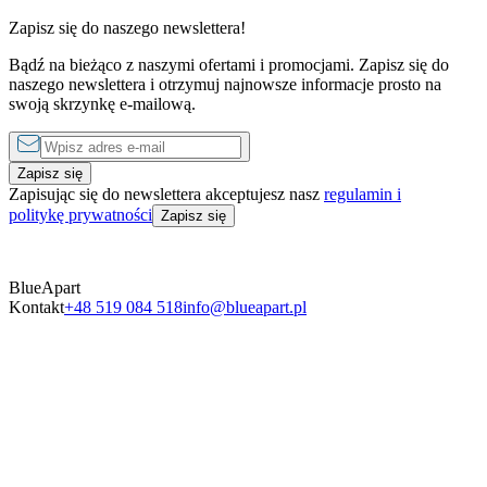
Zapisz się do naszego newslettera!
Bądź na bieżąco z naszymi ofertami i promocjami. Zapisz się do
1 sypialnia
1 sypialnia
naszego newslettera i otrzymuj najnowsze informacje prosto na
od
390 zł
do
1290 zł
za noc
od
350 zł
swoją skrzynkę e-mailową.
Zapisz się
Zapisując się do newslettera akceptujesz nasz
regulamin i
politykę prywatności
Zapisz się
BlueApart
Kontakt
+48 519 084 518
info@blueapart.pl