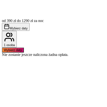
Opłata miejscowa (tzw. klimatyczne) nie jest wliczona w
cenę, płatna dodatkowo wg aktualnie obowiązujących
stawek.
od 390 zł do 1290 zł za noc
Obowiązuje bezwzględny zakaz palenia wewnątrz
apartamentu.
Wybierz daty
Basen dostępny jest od 1 maja do 30 września.
1 osoba
Wybierz daty
Nie zostanie jeszcze naliczona żadna opłata.
Podobne apartamenty