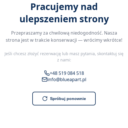
Pracujemy nad
ulepszeniem strony
Przepraszamy za chwilową niedogodność. Nasza
strona jest w trakcie konserwacji — wrócimy wkrótce!
Jeśli chcesz złożyć rezerwację lub masz pytania, skontaktuj się
z nami:
+48 519 084 518
info@blueapart.pl
Spróbuj ponownie