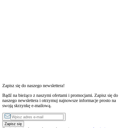
1 sypialnia
1 sypialnia
od
250 zł
do
1250 zł
za noc
od
220 zł
do
1
Zapisz się do naszego newslettera!
Bądź na bieżąco z naszymi ofertami i promocjami. Zapisz się do
naszego newslettera i otrzymuj najnowsze informacje prosto na
swoją skrzynkę e-mailową.
Zapisz się