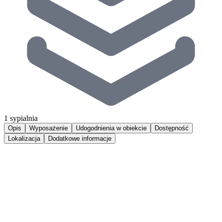
1 sypialnia
Opis
Wyposażenie
Udogodnienia w obiekcie
Dostępność
Lokalizacja
Dodatkowe informacje
Luksusowy apartament w kompleksie Anchoria Holiday
z dostępem do strefy SPA, obejmujacej basen, saunę,