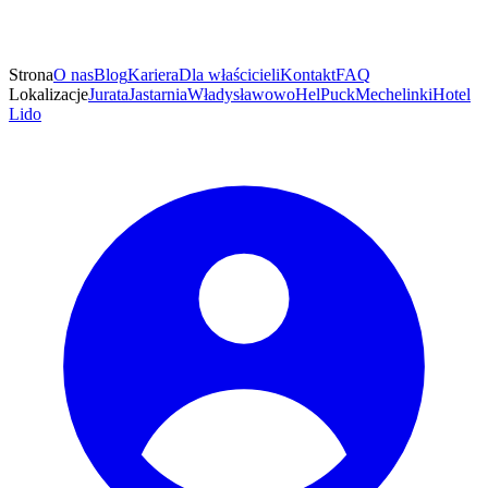
Strona
O nas
Blog
Kariera
Dla właścicieli
Kontakt
FAQ
Lokalizacje
Jurata
Jastarnia
Władysławowo
Hel
Puck
Mechelinki
Hotel
Lido