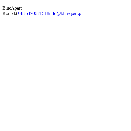
BlueApart
Kontakt
+48 519 084 518
info@blueapart.pl