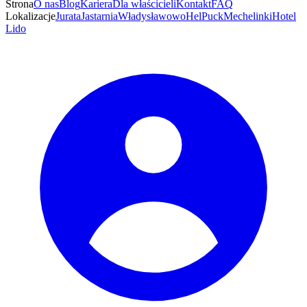
Strona
O nas
Blog
Kariera
Dla właścicieli
Kontakt
FAQ
Lokalizacje
Jurata
Jastarnia
Władysławowo
Hel
Puck
Mechelinki
Hotel
Lido