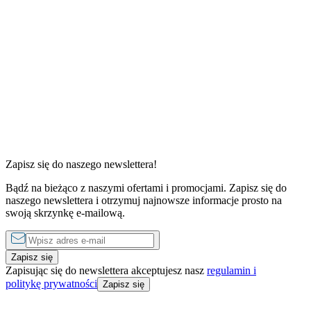
1 sypialnia
1 sypialnia
od
250 zł
do
1250 zł
za noc
od
220 zł
do
1
Zapisz się do naszego newslettera!
Bądź na bieżąco z naszymi ofertami i promocjami. Zapisz się do
naszego newslettera i otrzymuj najnowsze informacje prosto na
swoją skrzynkę e-mailową.
Zapisz się
Zapisując się do newslettera akceptujesz nasz
regulamin i
politykę prywatności
Zapisz się