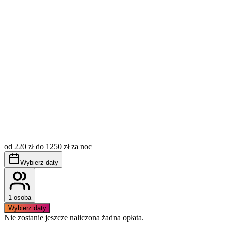
Opłata miejscowa (tzw. klimatyczne) nie jest wliczona w
cenę, płatna dodatkowo wg aktualnie obowiązujących
stawek.
Obowiązuje bezwzględny zakaz palenia wewnątrz
od 220 zł do 1250 zł za noc
apartamentu.
Apartament nie posiada przypisanego miejsca postojowego,
Wybierz daty
na terenie obiektu znajduje się parking ogólnodostępne
1 osoba
Wybierz daty
Nie zostanie jeszcze naliczona żadna opłata.