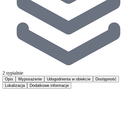
2 sypialnie
Opis
Wyposażenie
Udogodnienia w obiekcie
Dostępność
Lokalizacja
Dodatkowe informacje
Luksusowy apartament w kompleksie Anchoria Holiday
z dostępem do strefy SPA, obejmujacej basen, saunę,