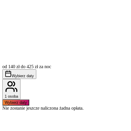
Opłata miejscowa (tzw. klimatyczne) nie jest wliczona w
cenę, płatna dodatkowo wg aktualnie obowiązujących
od 140 zł do 425 zł za noc
stawek.
Obowiązuje bezwzględny zakaz palenia wewnątrz
Wybierz daty
apartamentu.
1 osoba
Wybierz daty
Nie zostanie jeszcze naliczona żadna opłata.