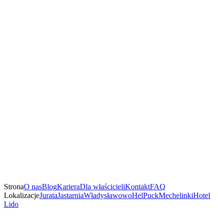
Strona
O nas
Blog
Kariera
Dla właścicieli
Kontakt
FAQ
Lokalizacje
Jurata
Jastarnia
Władysławowo
Hel
Puck
Mechelinki
Hotel
Lido