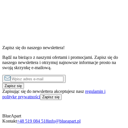
Zapisz się do naszego newslettera!
Bądź na bieżąco z naszymi ofertami i promocjami. Zapisz się do
2 sypialnie
2 sypialni
naszego newslettera i otrzymuj najnowsze informacje prosto na
od
200 zł
do
650 zł
za noc
od
200 zł
swoją skrzynkę e-mailową.
Zapisz się
Zapisując się do newslettera akceptujesz nasz
regulamin i
politykę prywatności
Zapisz się
BlueApart
Kontakt
+48 519 084 518
info@blueapart.pl