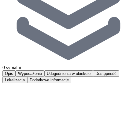
0 sypialni
Opis
Wyposażenie
Udogodnienia w obiekcie
Dostępność
Lokalizacja
Dodatkowe informacje
Luksusowy apartament, zlokalizowany zaledwie kilka kroków od
plaży nad Zatoką Pucką - jednego z najlepszych w Europie miejsc
do uprawiania sportów wodnych oraz tras rowerowych, które