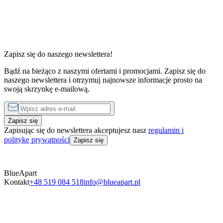
Zapisz się do naszego newslettera!
Bądź na bieżąco z naszymi ofertami i promocjami. Zapisz się do
2 sypialnie
2 sypialni
naszego newslettera i otrzymuj najnowsze informacje prosto na
od
200 zł
do
650 zł
za noc
od
200 zł
swoją skrzynkę e-mailową.
Zapisz się
Zapisując się do newslettera akceptujesz nasz
regulamin i
politykę prywatności
Zapisz się
BlueApart
Kontakt
+48 519 084 518
info@blueapart.pl