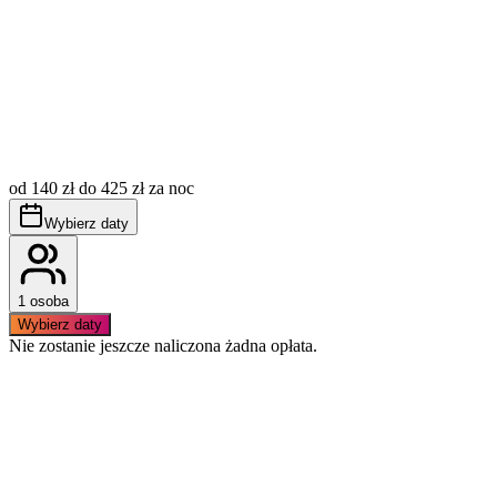
Opłata miejscowa (tzw. klimatyczne) nie jest wliczona w
cenę, płatna dodatkowo wg aktualnie obowiązujących
stawek.
Obowiązuje bezwzględny zakaz palenia wewnątrz
od 140 zł do 425 zł za noc
apartamentu.
Apartament nie posiada przypisanego miejsca postojowego,
Wybierz daty
na terenie obiektu znajduje się parking ogólnodostępny.
1 osoba
Wybierz daty
Nie zostanie jeszcze naliczona żadna opłata.
Podobne apartamenty