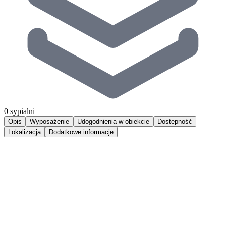
0 sypialni
Opis
Wyposażenie
Udogodnienia w obiekcie
Dostępność
Lokalizacja
Dodatkowe informacje
Komfortowy apartament, zlokalizowany zaledwie kilka kroków od
plaży nad Zatoką Pucką - jednego z najlepszych w Europie miejsc
do uprawiania sportów wodnych oraz tras rowerowych, które