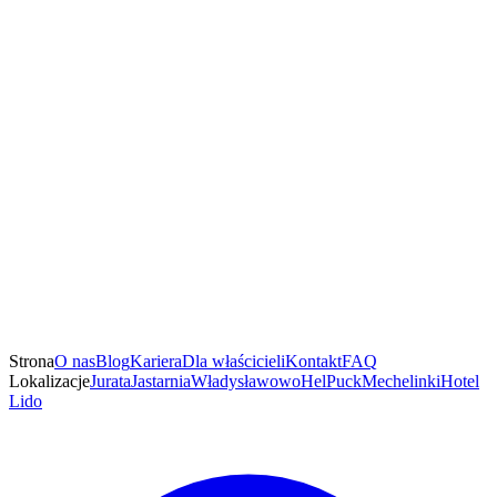
Strona
O nas
Blog
Kariera
Dla właścicieli
Kontakt
FAQ
Lokalizacje
Jurata
Jastarnia
Władysławowo
Hel
Puck
Mechelinki
Hotel
Lido