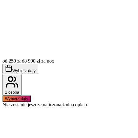
Opłata miejscowa (tzw. klimatyczne) nie jest wliczona w
cenę, płatna dodatkowo wg aktualnie obowiązujących
od 250 zł do 990 zł za noc
stawek.
Obowiązuje bezwzględny zakaz palenia wewnątrz
Wybierz daty
apartamentu.
1 osoba
Wybierz daty
Nie zostanie jeszcze naliczona żadna opłata.