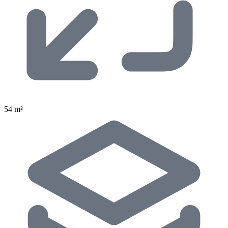
54 m²