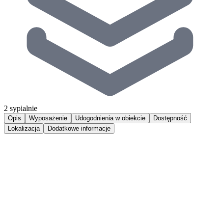
2 sypialnie
Opis
Wyposażenie
Udogodnienia w obiekcie
Dostępność
Lokalizacja
Dodatkowe informacje
Apartament CasaBaia 50 to luksusowe, dwupoziomowe mieszkanie
w samym sercu miasta Hel. Apartament jest przeznaczony dla
maksymalnie 5 osób i składa się z dwóch sypialni , a jedna z nich