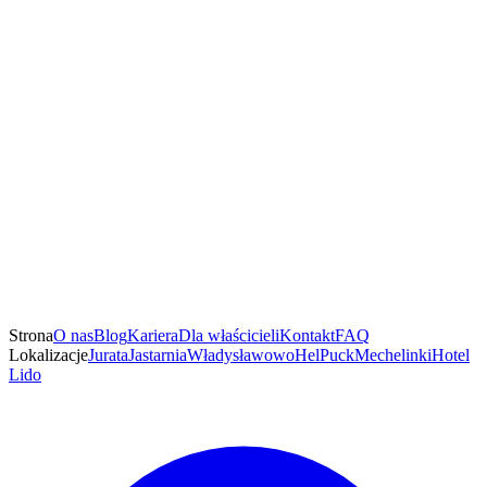
Strona
O nas
Blog
Kariera
Dla właścicieli
Kontakt
FAQ
Lokalizacje
Jurata
Jastarnia
Władysławowo
Hel
Puck
Mechelinki
Hotel
Lido