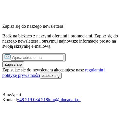
2 sypialnie
od
280 zł
do
980
Zapisz się do naszego newslettera!
Bądź na bieżąco z naszymi ofertami i promocjami. Zapisz się do
naszego newslettera i otrzymuj najnowsze informacje prosto na
swoją skrzynkę e-mailową.
Zapisz się
Zapisując się do newslettera akceptujesz nasz
regulamin i
politykę prywatności
Zapisz się
BlueApart
Kontakt
+48 519 084 518
info@blueapart.pl