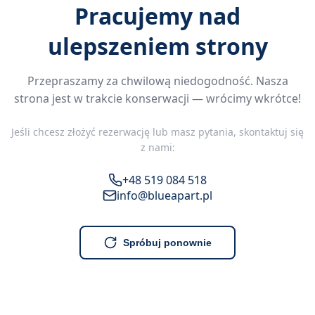
Pracujemy nad
ulepszeniem strony
Przepraszamy za chwilową niedogodność. Nasza
strona jest w trakcie konserwacji — wrócimy wkrótce!
Jeśli chcesz złożyć rezerwację lub masz pytania, skontaktuj się
z nami:
+48 519 084 518
info@blueapart.pl
Spróbuj ponownie