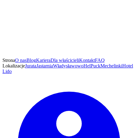
Strona
O nas
Blog
Kariera
Dla właścicieli
Kontakt
FAQ
Lokalizacje
Jurata
Jastarnia
Władysławowo
Hel
Puck
Mechelinki
Hotel
Lido