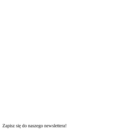
85 m²
0 s
od
Zapisz się do naszego newslettera!
1 sypialnia