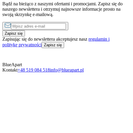
Bądź na bieżąco z naszymi ofertami i promocjami. Zapisz się do
od
490 zł
do
1750 zł
za noc
naszego newslettera i otrzymuj najnowsze informacje prosto na
swoją skrzynkę e-mailową.
Zapisz się
Zapisując się do newslettera akceptujesz nasz
regulamin i
politykę prywatności
Zapisz się
BlueApart
Kontakt
+48 519 084 518
info@blueapart.pl