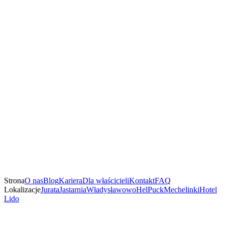
Strona
O nas
Blog
Kariera
Dla właścicieli
Kontakt
FAQ
Lokalizacje
Jurata
Jastarnia
Władysławowo
Hel
Puck
Mechelinki
Hotel
Lido