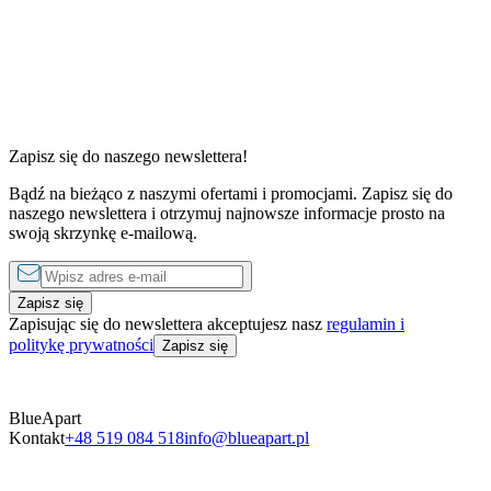
0 s
od
Zapisz się do naszego newslettera!
1 sypialnia
Bądź na bieżąco z naszymi ofertami i promocjami. Zapisz się do
od
490 zł
do
1750 zł
za noc
naszego newslettera i otrzymuj najnowsze informacje prosto na
swoją skrzynkę e-mailową.
Zapisz się
Zapisując się do newslettera akceptujesz nasz
regulamin i
politykę prywatności
Zapisz się
BlueApart
Kontakt
+48 519 084 518
info@blueapart.pl