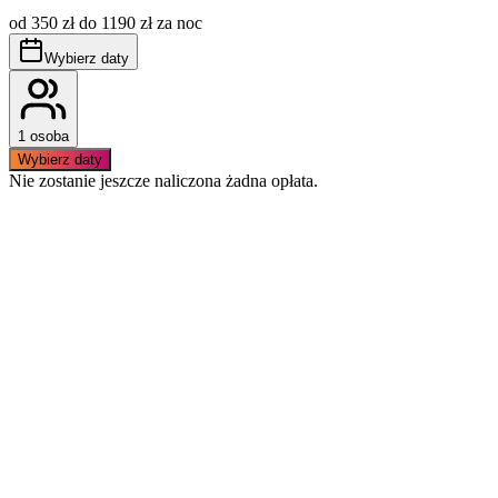
stawek.
od 350 zł do 1190 zł za noc
Apartament przyjazny alergikom, nie akceptujemy zwierząt.
Obowiązuje bezwzględny zakaz palenia wewnątrz
Wybierz daty
apartamentu
1 osoba
Wybierz daty
Nie zostanie jeszcze naliczona żadna opłata.
Podobne apartamenty