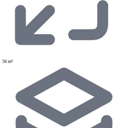
56 m²