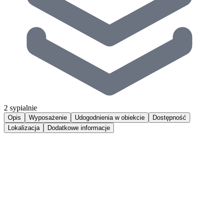
2 sypialnie
Opis
Wyposażenie
Udogodnienia w obiekcie
Dostępność
Lokalizacja
Dodatkowe informacje
Wydma i Las to prestiżowy adres na Półwyspie Helskim, który
sprosta oczekiwaniom najbardziej wymagających klientów. Ta
jedyna w swoim rodzaju inwestycja zapewnia niespotykany komfort