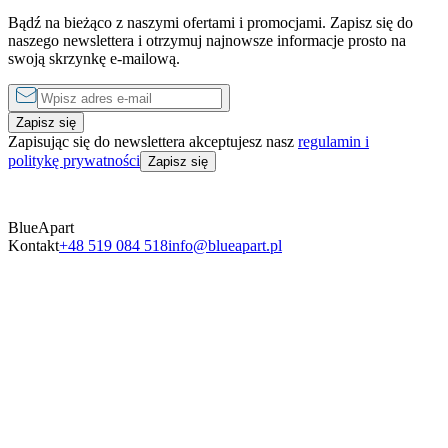
1 sypialnia
Bądź na bieżąco z naszymi ofertami i promocjami. Zapisz się do
od
490 zł
do
1750 zł
za noc
naszego newslettera i otrzymuj najnowsze informacje prosto na
swoją skrzynkę e-mailową.
Zapisz się
Zapisując się do newslettera akceptujesz nasz
regulamin i
politykę prywatności
Zapisz się
BlueApart
Kontakt
+48 519 084 518
info@blueapart.pl