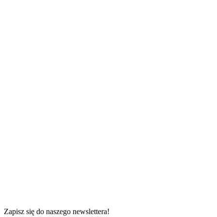
85 m²
0 s
od
Zapisz się do naszego newslettera!