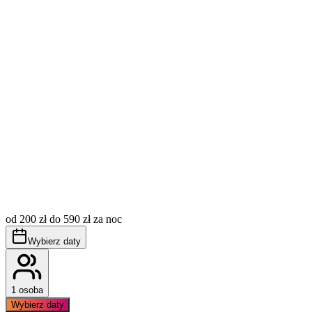
Opłata miejscowa (tzw. klimatyczne) nie jest wliczona w
cenę, płatna dodatkowo wg aktualnie obowiązujących
od 200 zł do 590 zł za noc
stawek.
Obowiązuje bezwzględny zakaz palenia wewnątrz
Wybierz daty
apartamentu.
1 osoba
Wybierz daty