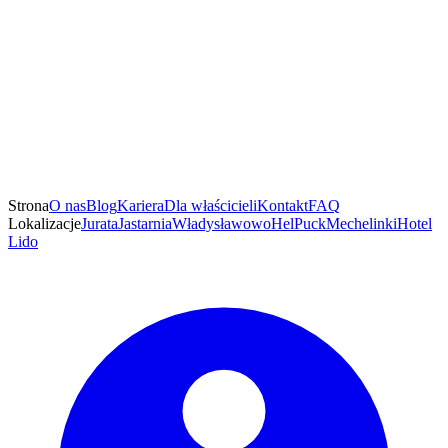
Strona
O nas
Blog
Kariera
Dla właścicieli
Kontakt
FAQ
Lokalizacje
Jurata
Jastarnia
Władysławowo
Hel
Puck
Mechelinki
Hotel
Lido