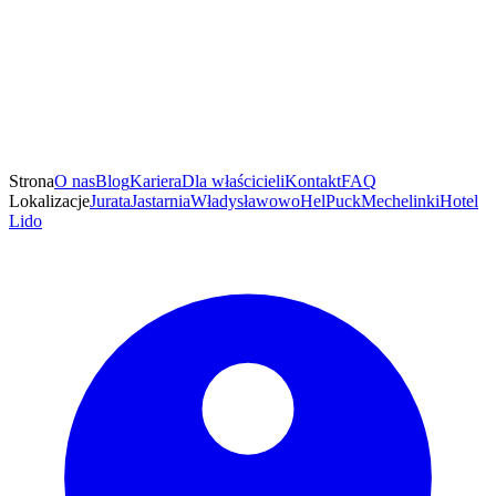
Strona
O nas
Blog
Kariera
Dla właścicieli
Kontakt
FAQ
Lokalizacje
Jurata
Jastarnia
Władysławowo
Hel
Puck
Mechelinki
Hotel
Lido