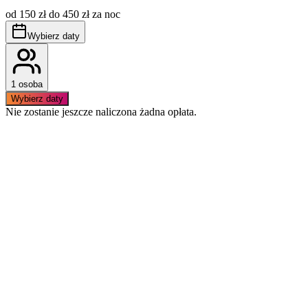
cenę, płatna dodatkowo wg aktualnie obowiązujących
od 150 zł do 450 zł za noc
stawek.
Obowiązuje bezwzględny zakaz palenia wewnątrz
Wybierz daty
apartamentu.
1 osoba
Wybierz daty
Nie zostanie jeszcze naliczona żadna opłata.
Podobne apartamenty