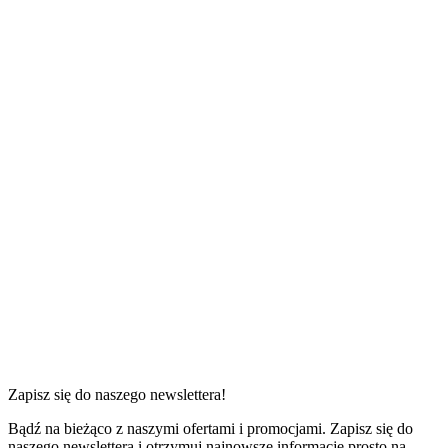
1 sypialnia
od
200 zł
do
515 zł
za noc
Zapisz się do naszego newslettera!
Bądź na bieżąco z naszymi ofertami i promocjami. Zapisz się do
naszego newslettera i otrzymuj najnowsze informacje prosto na