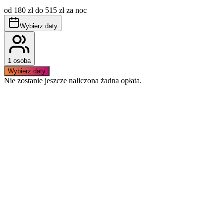
cenę, płatna dodatkowo wg aktualnie obowiązujących
od 180 zł do 515 zł za noc
stawek.
Obowiązuje bezwzględny zakaz palenia wewnątrz
Wybierz daty
apartamentu.
1 osoba
Wybierz daty
Nie zostanie jeszcze naliczona żadna opłata.
Podobne apartamenty