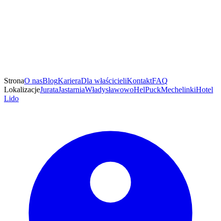
Strona
O nas
Blog
Kariera
Dla właścicieli
Kontakt
FAQ
Lokalizacje
Jurata
Jastarnia
Władysławowo
Hel
Puck
Mechelinki
Hotel
Lido