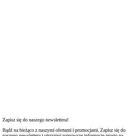
1 sypialnia
od
200 zł
do
515 zł
za noc
Zapisz się do naszego newslettera!
Bądź na bieżąco z naszymi ofertami i promocjami. Zapisz się do
naszego newslettera i otrzymuj najnowsze informacje prosto na