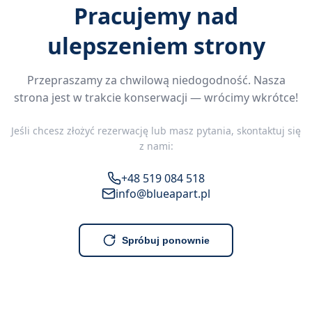
Pracujemy nad
ulepszeniem strony
Przepraszamy za chwilową niedogodność. Nasza
strona jest w trakcie konserwacji — wrócimy wkrótce!
Jeśli chcesz złożyć rezerwację lub masz pytania, skontaktuj się
z nami:
+48 519 084 518
info@blueapart.pl
Spróbuj ponownie