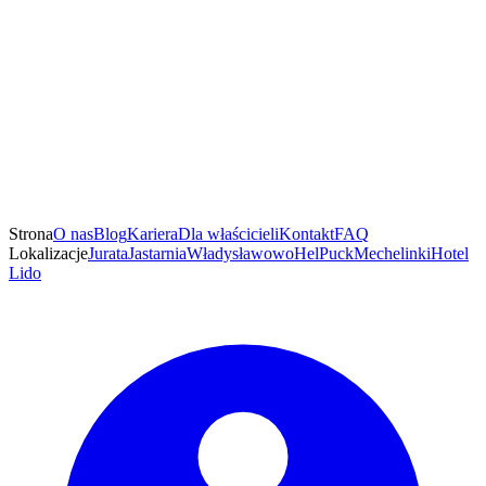
Strona
O nas
Blog
Kariera
Dla właścicieli
Kontakt
FAQ
Lokalizacje
Jurata
Jastarnia
Władysławowo
Hel
Puck
Mechelinki
Hotel
Lido