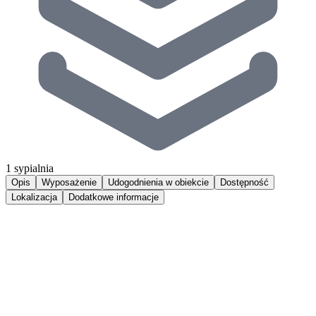
1 sypialnia
Opis
Wyposażenie
Udogodnienia w obiekcie
Dostępność
Lokalizacja
Dodatkowe informacje
Luksusowy apartament zlokalizowany zaledwie kilka kroków od
malowniczego wąwozu, klifu i morza. Wykończony w najwyższym