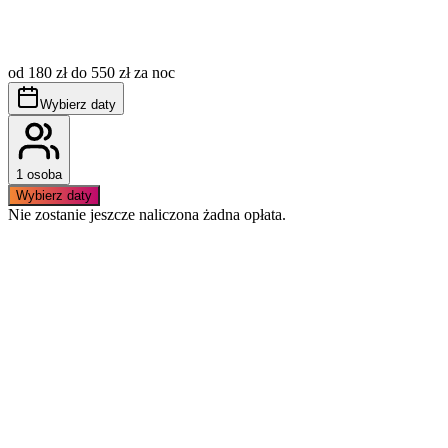
Opłata miejscowa (tzw. klimatyczne) nie jest wliczona w
cenę, płatna dodatkowo wg aktualnie obowiązujących
od 180 zł do 550 zł za noc
stawek.
Obowiązuje bezwzględny zakaz palenia wewnątrz
Wybierz daty
apartamentu.
1 osoba
Wybierz daty
Nie zostanie jeszcze naliczona żadna opłata.
Podobne apartamenty