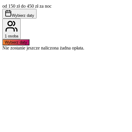
cenę, płatna dodatkowo wg aktualnie obowiązujących
od 150 zł do 450 zł za noc
stawek.
Obowiązuje bezwzględny zakaz palenia wewnątrz
Wybierz daty
apartamentu.
1 osoba
Wybierz daty
Nie zostanie jeszcze naliczona żadna opłata.
Podobne apartamenty