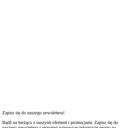
1 sypialnia
od
200 zł
do
515 zł
za noc
Zapisz się do naszego newslettera!
Bądź na bieżąco z naszymi ofertami i promocjami. Zapisz się do
naszego newslettera i otrzymuj najnowsze informacje prosto na