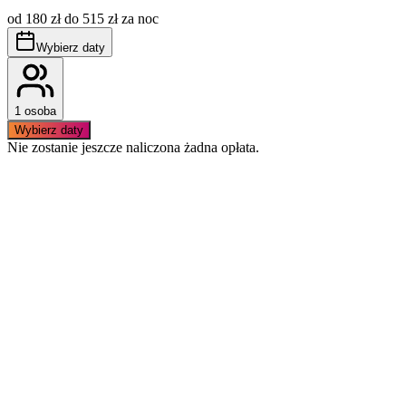
cenę, płatna dodatkowo wg aktualnie obowiązujących
od 180 zł do 515 zł za noc
stawek.
Obowiązuje bezwzględny zakaz palenia wewnątrz
Wybierz daty
apartamentu.
1 osoba
Wybierz daty
Nie zostanie jeszcze naliczona żadna opłata.
Podobne apartamenty