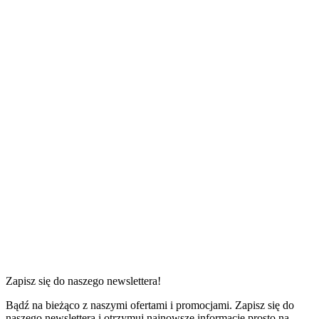
1 sypialnia
od
200 zł
do
515 zł
za noc
Zapisz się do naszego newslettera!
Bądź na bieżąco z naszymi ofertami i promocjami. Zapisz się do
naszego newslettera i otrzymuj najnowsze informacje prosto na