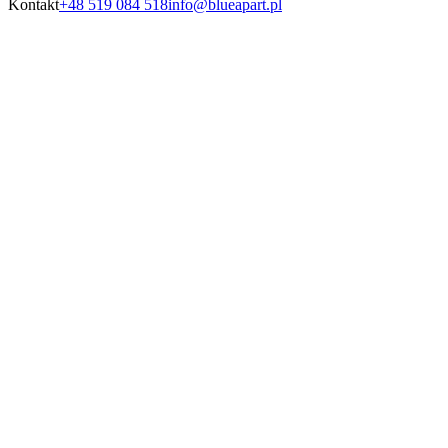
Kontakt
+48 519 084 518
info@blueapart.pl