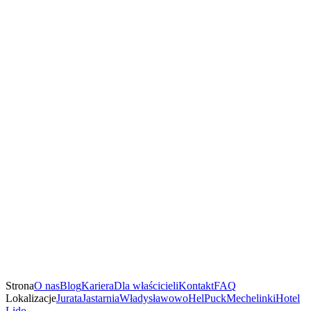
Strona
O nas
Blog
Kariera
Dla właścicieli
Kontakt
FAQ
Lokalizacje
Jurata
Jastarnia
Władysławowo
Hel
Puck
Mechelinki
Hotel
Lido