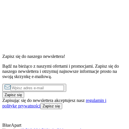
Znajdź najlepszy apartament nad
morzem
W naszej ofercie znajdziesz luksusowe apartamenty z widokiem na
morze, w pełni wyposażone, przestronne pokoje oraz budżetowe
Zapisz się do naszego newslettera!
obiekty noclegowe. Dostępne są apartamenty dla rodzin z dziećmi i
zwierząt. Wybierz miejscowość, którą chcesz odwiedzić, a my
Bądź na bieżąco z naszymi ofertami i promocjami. Zapisz się do
znajdziemy dla Ciebie najlepsze oferty!
naszego newslettera i otrzymuj najnowsze informacje prosto na
swoją skrzynkę e-mailową.
Szukaj apartamentów
Zapisz się
Zapisując się do newslettera akceptujesz nasz
regulamin i
politykę prywatności
Zapisz się
BlueApart