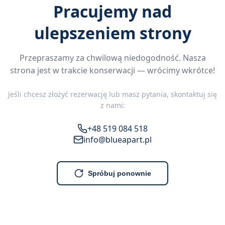
Pracujemy nad
ulepszeniem strony
Przepraszamy za chwilową niedogodność. Nasza
strona jest w trakcie konserwacji — wrócimy wkrótce!
Jeśli chcesz złożyć rezerwację lub masz pytania, skontaktuj się
z nami:
+48 519 084 518
info@blueapart.pl
Spróbuj ponownie