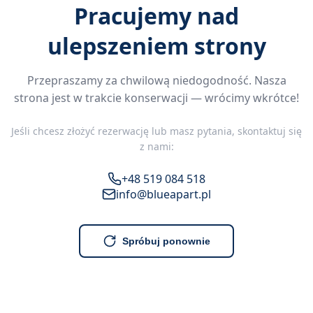
Pracujemy nad
ulepszeniem strony
Przepraszamy za chwilową niedogodność. Nasza
strona jest w trakcie konserwacji — wrócimy wkrótce!
Jeśli chcesz złożyć rezerwację lub masz pytania, skontaktuj się
z nami:
+48 519 084 518
info@blueapart.pl
Spróbuj ponownie